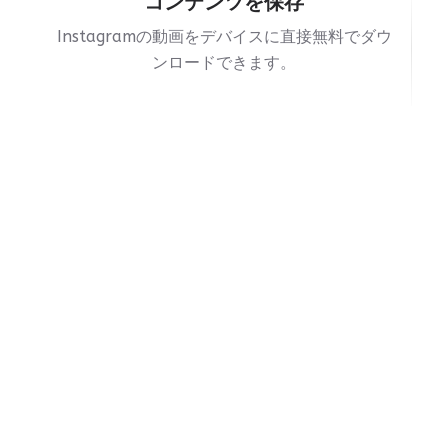
コンテンツを保存
Instagramの動画をデバイスに直接無料でダウ
ンロードできます。
匿名で利用
Instagramのストーリーを誰にも知られずに閲
覧できます。
よくある質問
StoriesDownはInstagramストー
リーをプライベートに見ることが
できますか？